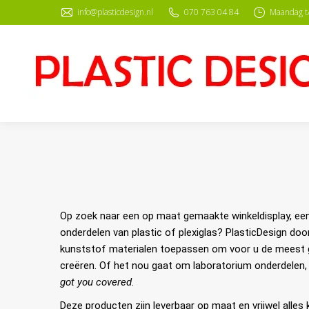
info@plasticdesign.nl
070 763 04 84
Maandag t/
Op zoek naar een op maat gemaakte winkeldisplay, e
onderdelen van plastic of plexiglas? PlasticDesign doo
kunststof materialen toepassen om voor u de meest g
creëren. Of het nou gaat om laboratorium onderdelen, 
got you covered
.
Deze producten zijn leverbaar op maat en vrijwel alles