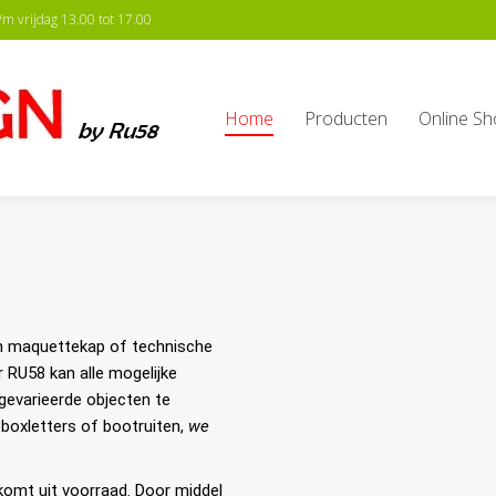
m vrijdag 13.00 tot 17.00
Home
Producten
Online Sh
en maquettekap of technische
r RU58 kan alle mogelijke
evarieerde objecten te
boxletters of bootruiten,
we
 komt uit voorraad. Door middel