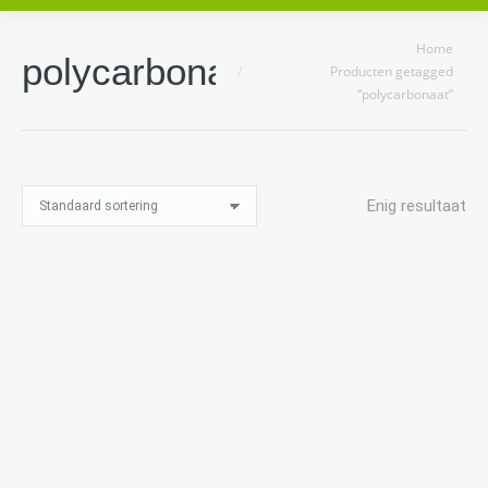
Je bent hier:
Home
polycarbonaat
Producten getagged
“polycarbonaat”
Enig resultaat