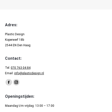
Adres:
Plastic Design
Koperwerf 18b
2544 EN Den Haag
Contact:
Tel:
070 763 04 84
Email:
info@plasticdesign.nl
Vind ons op:
Facebook
Instagram
page
page
Openingstijden:
opens
opens
in
in
Maandag t/m vrijdag: 13:00 – 17:00
new
new