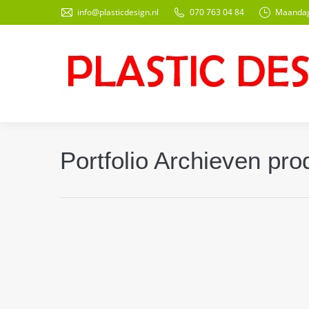
info@plasticdesign.nl
070 763 04 84
Maandag 
Portfolio Archieven
pro